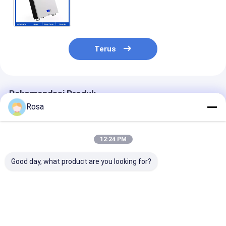
300AH Powerwall Storage Solar
Energy Lithium Battery Packs
Terus
Rekomendasi Produk
Rosa
12:24 PM
Good day, what product are you looking for?
Lithium IP65 Tesla
Tesla Lifepo4
Sistem Penyi
Home Battery Pack
Powerwall 48v200ah
Baterai Solar
LFP Waterproof 48V
Lithium Ion Baterai
Lithium 12V 3
200Ah Untuk Off
Surya Rumah Deep
LiFePO4 384W
Grid Inverter Solar
Cycle 10KWH Tata
Baterai lithiu
Harga terbaik
Harga terbaik
Harga terb