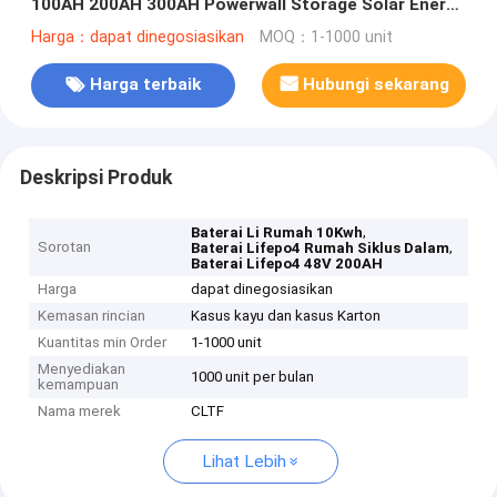
100AH 200AH 300AH Powerwall Storage Solar Energy
Lithium Battery Packs
Harga：dapat dinegosiasikan
MOQ：1-1000 unit
Harga terbaik
Hubungi sekarang
Deskripsi Produk
,
Baterai Li Rumah 10Kwh
Sorotan
,
Baterai Lifepo4 Rumah Siklus Dalam
Baterai Lifepo4 48V 200AH
Harga
dapat dinegosiasikan
Kemasan rincian
Kasus kayu dan kasus Karton
Kuantitas min Order
1-1000 unit
Menyediakan
1000 unit per bulan
kemampuan
Nama merek
CLTF
Lihat Lebih