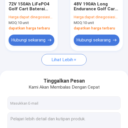
72V 150Ah LiFePO4
48V 190Ah Long
Golf Cart Baterai
Endurance Golf Cart
dengan 6000+ Deep
LiFePO4 Baterai
Harga:
dapat dinegosiasikan
Harga:
dapat dinegosiasikan
Cycles dan IP65
MOQ:
10 unit
MOQ:
10 unit
Weatherproof
Perlindungan
dapatkan harga terbaru
dapatkan harga terbaru
Hubungi sekarang
Hubungi sekarang
Lihat Lebih
Tinggalkan Pesan
Kami Akan Membalas Dengan Cepat