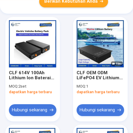
Berikan Kebutuhan Anda
CLF 614V 100Ah
CLF OEM ODM
Lithium Ion Baterai
LiFePO4 EV Lithium
EV Mobil Truk Perahu
Battery Pack
MOQ:
2set
MOQ:
1
Baterai 120KW Untuk
Waterproof 96V 120V
dapatkan harga terbaru
dapatkan harga terbaru
mengisi daya
360V 100ah 200Ah
Untuk Perahu Laut
Kapal EV Tegangan
Tinggi
Hubungi sekarang
Hubungi sekarang