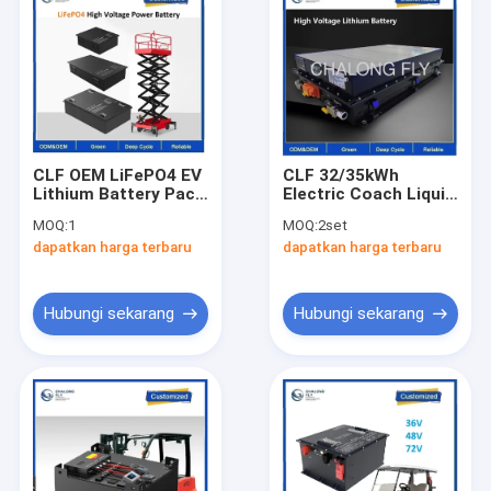
CLF OEM LiFePO4 EV
CLF 32/35kWh
Lithium Battery Pack
Electric Coach Liquid
96V 120V 360V 100ah
Cooling Lithium
MOQ:
1
MOQ:
2set
200Ah Baterai
Battery Packs
dapatkan harga terbaru
dapatkan harga terbaru
tegangan tinggi
LiFePO4 Untuk
untuk truk kendaraan
Perahu Listrik Mobil
berkecepatan rendah
Bus Truk
Hubungi sekarang
Hubungi sekarang
Rumah
Produk
Tentang kami