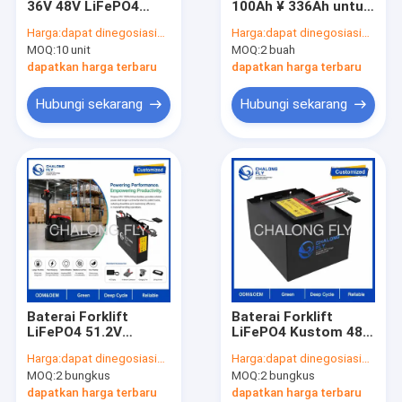
36V 48V LiFePO4
100Ah ¥ 336Ah untuk
Lithium Iron Battery
Truk Palet Listrik dan
Harga:
dapat dinegosiasikan
Harga:
dapat dinegosiasikan
Packs Mesin
Stacker
MOQ:
10 unit
MOQ:
2 buah
Pembersih Lantai
Golf Cart Mobil
dapatkan harga terbaru
dapatkan harga terbaru
dengan BMS Charger
Hubungi sekarang
Hubungi sekarang
Baterai Forklift
Baterai Forklift
LiFePO4 51.2V
LiFePO4 Kustom 48V
Kustom 304Ah 412Ah
560Ah dengan BMS
Harga:
dapat dinegosiasikan
Harga:
dapat dinegosiasikan
560Ah dengan Smart
Cerdas untuk Forklift
MOQ:
2 bungkus
MOQ:
2 bungkus
BMS
Listrik
dapatkan harga terbaru
dapatkan harga terbaru