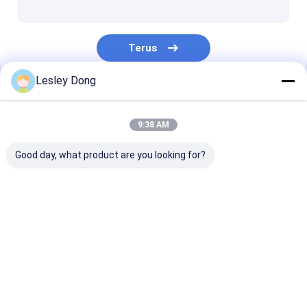
Terus
Lesley Dong
Kategori Kami
9:38 AM
Good day, what product are you looking for?
Paket Baterai Litium
Baterai Lithium
Sel Baterai Li
EV
Penyimpanan Energi
Rumah
Tentang
Hubungi
Desktop
kita
kami
Site