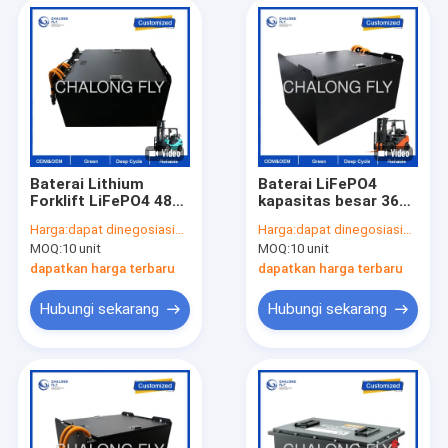
Baterai Lithium
Baterai LiFePO4
Forklift LiFePO4 48V
kapasitas besar 36V
200Ah dengan Masa
300Ah dengan umur
Harga:
dapat dinegosiasikan
Harga:
dapat dinegosiasikan
Pakai 6000, Tahan Air
siklus 6000+ dan
MOQ:
10 unit
MOQ:
10 unit
IP54, dan
tahan air IP67 untuk
Pemantauan
Forklift Multi-Shift
dapatkan harga terbaru
dapatkan harga terbaru
Bluetooth
Hubungi sekarang
Hubungi sekarang