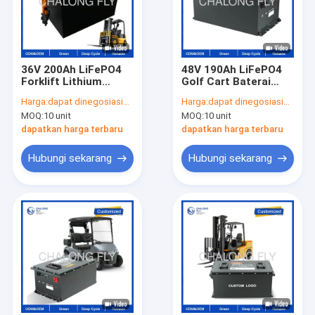
36V 200Ah LiFePO4
48V 190Ah LiFePO4
Forklift Lithium
Golf Cart Baterai
Battery dengan
dengan 5000+ Siklus,
Harga:
dapat dinegosiasikan
Harga:
dapat dinegosiasikan
6000+ Cycle Life IP67
9,12kWh Kapasitas
MOQ:
10 unit
MOQ:
10 unit
Waterproof dan Fast
Tinggi dan IP65
Charging untuk
Waterproof
dapatkan harga terbaru
dapatkan harga terbaru
penggunaan industri
Enclosure
Hubungi sekarang
Hubungi sekarang