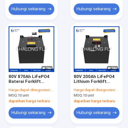
Hubungi sekarang
Hubungi sekarang
80V 870Ah LiFePO4
80V 200Ah LiFePO4
Baterai Forklift
Lithium Forklift
dengan Kapasitas
Battery dengan 6000
Harga:
dapat dinegosiasikan
Harga:
dapat dinegosiasikan
69,6 kWh dan Garansi
siklus hidup dan
MOQ:
10 unit
MOQ:
10 unit
5 Tahun untuk
perlindungan IP65
Penggunaan Industri
dapatkan harga terbaru
dapatkan harga terbaru
Berat
Hubungi sekarang
Hubungi sekarang