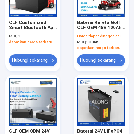
Tur Pabrik
Hubungi kami
CLF Customized
Baterai Kereta Golf
Smart Bluetooth App
CLF OEM 48V 100Ah
kasus
kelas A lifepo4 BMS
dengan Sel Baterai
MOQ:
1
Harga:
dapat dinegosiasikan
baterai listrik forklift
Lithium Grade A dan
dapatkan harga terbaru
MOQ:
10 unit
48v 80ah baterai
Umur Pakai 4000
Permintaan Penawaran
forklift 51.2v 500Ah
Siklus
dapatkan harga terbaru
Hubungi sekarang
Hubungi sekarang
Paket Baterai Litium EV
Baterai Lithium Penyimpanan Energi
Sel Baterai Litium
Konektor Dan Kabel Gelang
CLF OEM ODM 24V
Baterai 24V LiFePO4