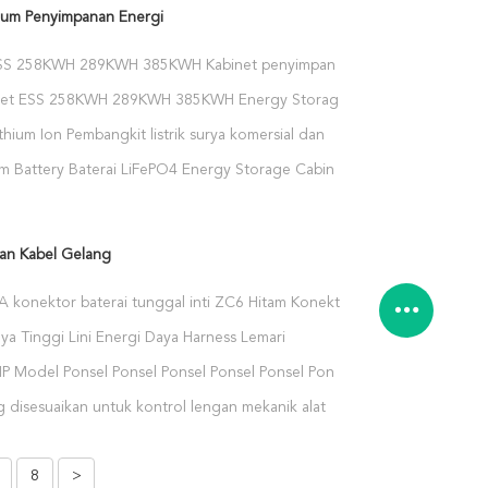
hium Penyimpanan Energi
ESS 258KWH 289KWH 385KWH Kabinet penyimpanan
FePO4 untuk industri dan komersial Kabinet
net ESS 258KWH 289KWH 385KWH Energy Storage
an energi
ntuk industri dan sistem penyimpanan energi
thium Ion Pembangkit listrik surya komersial dan
00KWH ruangan lemari solusi sistem baterai surya
um Battery Baterai LiFePO4 Energy Storage Cabinet
 Sistem penyimpanan energi mobile 100kwh
an Kabel Gelang
 konektor baterai tunggal inti ZC6 Hitam Konektor
67
ya Tinggi Lini Energi Daya Harness Lemari
an energi fotovoltaik untuk peralatan medis IP67
P Model Ponsel Ponsel Ponsel Ponsel Ponsel Ponsel
ardant Rating
nsel Ponsel Ponsel Ponsel Ponsel Ponsel Ponsel
g disesuaikan untuk kontrol lengan mekanik alat
nsel Ponsel Ponsel Ponsel Ponsel Ponsel Ponsel
sistensi isolasi ≥5 Megohm
nsel Ponsel Ponsel Ponsel Ponsel Ponsel Ponsel
nsel Ponsel Ponsel Ponsel Ponsel Ponsel Ponsel
8
>