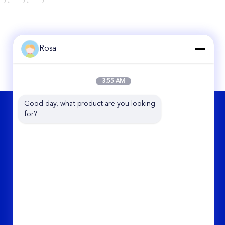
nsel Ponsel Ponsel Ponsel Ponsel Ponsel Ponsel
nsel Ponsel Ponsel Ponsel Ponsel Ponsel Ponsel
nsel Ponsel Ponsel Ponsel Ponsel Ponsel Ponsel
nsel Ponsel Ponsel Ponsel Ponsel Ponsel
Rosa
3:55 AM
Good day, what product are you looking 
HUBUNGI KAMI
for?
Hunan Chalong Fly Technology Co., Ltd.
Unit 5-531 Huanghua Comprehensive
Bonded Zone, No.109 Dayuan Rd,
Changsha, Hunan, Cina
86-0731-85250051
rosa_liu@chalongfly.com