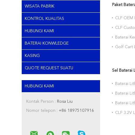
Paket Batera
WISATA PABRIK
CLF OEM L
KONTROL KUALITAS
100ah 200
CLF Custo
HUBUNGI KAMI
berkecepa
baterai lis
Baterai K
BATERAI KONWLEDGE
Lithium G
Golf Cart
100Ah 300
KASING
Siklus
QUOTE REQUEST SUATU
Sel Baterai 
Baterai Li
HUBUNGI KAMI
Lithium d
Baterai Li
penyimpan
dapat dii
Kontak Person :
Rosa Liu
Baterai L
penyimpan
280AH 320
Nomor telepon :
+86 18975107916
CLF 3.2V L
Prismatik 
105Ah 50A
DIY