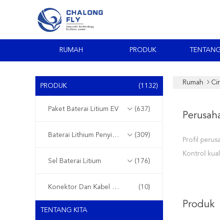
RUMAH
PRODUK
TENTANG
Rumah
Ci
PRODUK
(1132)
Paket Baterai Litium EV
(637)
Perusah
Baterai Lithium Penyimpanan Energi
(309)
Profil peru
Kontrol kual
Sel Baterai Litium
(176)
Konektor Dan Kabel Gelang
(10)
Produk
TENTANG KITA