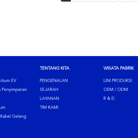
Ponsel Po
Ponsel Po
Ponsel Po
Ponsel Po
TENTANG KITA
WISATA PABRIK
Litium EV
PENGENALAN
LINI PRODUKSI
um Penyimpanan
SEJARAH
OEM / ODM
LAYANAN
R & D
ium
TIM KAMI
 Kabel Gelang