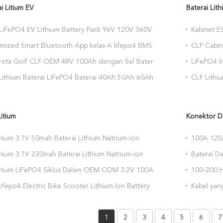
i Litium EV
Baterai Lit
iFePO4 EV Lithium Battery Pack 96V 120V 360V
Kabinet 
Ah Baterai tegangan tinggi untuk truk kendaraan
energi Li
mized Smart Bluetooth App kelas A lifepo4 BMS
CLF Cabi
tan rendah
penyimpan
trik forklift 48v 80ah baterai forklift 51.2v 500Ah
Cabinet u
ereta Golf CLF OEM 48V 100Ah dengan Sel Baterai
LiFePO4 li
komersial
rade A dan Umur Pakai 4000 Siklus
industri 2
 Lithium Baterai LiFePO4 Baterai 40Ah 50Ah 60Ah
CLF Lithi
Ah 36V 48V 60V 72V Hidup Siklus Lebih dari 4000
Kendaraan
200kwh
Litium
Konektor D
thium 3.1V 50mah Baterai Lithium Natrium-ion
100A 120A
apat diisi ulang untuk 100KWH 150KWH Sistem
Oranye IP
thium 3.1V 220mah Baterai Lithium Natrium-ion
Baterai Da
an energi
si ulang untuk 100KWH 150KWH Sistem
penyimpan
ithium LiFePO4 Siklus Dalam OEM ODM 3.2V 100AH ​​
100-200 H
an energi
Flame Ret
AH Penyimpanan Energi Rumah Sel Baterai
Ponsel Po
ifepo4 Electric Bike Scooter Lithium Ion Battery
Kabel yan
Lithium-ion
Ponsel Po
h 80AH 100Ah 120Ah untuk Lithium Battery Pack
listrik Re
Ponsel Po
Ponsel Po
1
2
3
4
5
6
7