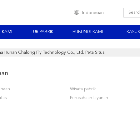
Indonesian
 KAMI
TUR PABRIK
HUBUNGI KAMI
KASUS
na Hunan Chalong Fly Technology Co., Ltd. Peta Situs
aan
sahaan
Wisata pabrik
itas
Perusahaan layanan