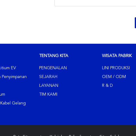
TENTANG KITA
WISATA PABRIK
Litium EV
PENGENALAN
LINI PRODUKSI
um Penyimpanan
SEJARAH
OEM / ODM
LAYANAN
R & D
ium
TIM KAMI
 Kabel Gelang