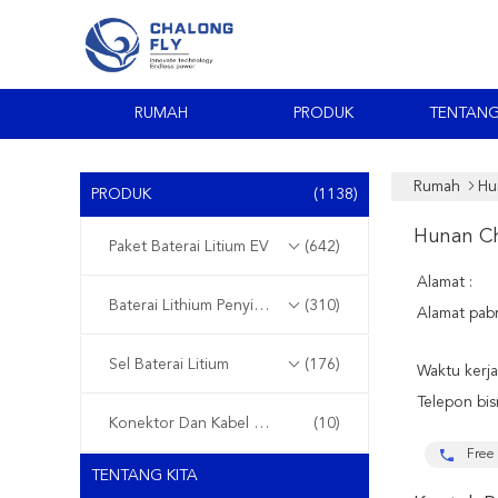
RUMAH
PRODUK
TENTANG
Rumah
Hu
PRODUK
(1138)
Hunan Ch
Paket Baterai Litium EV
(642)
Alamat :
Baterai Lithium Penyimpanan Energi
(310)
Alamat pabr
Sel Baterai Litium
(176)
Waktu kerja
Telepon bisn
Konektor Dan Kabel Gelang
(10)
Free 
TENTANG KITA