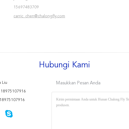
15697483709
carric_chen@chalongfly.com
Hubungi Kami
 Liu
Masukkan Pesan Anda
 18975107916
18975107916