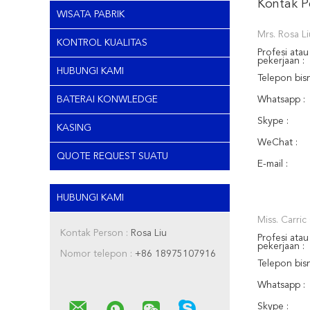
Kontak P
WISATA PABRIK
Mrs. Rosa Li
KONTROL KUALITAS
Profesi atau
pekerjaan :
HUBUNGI KAMI
Telepon bisn
Whatsapp :
BATERAI KONWLEDGE
Skype :
KASING
WeChat :
QUOTE REQUEST SUATU
E-mail :
HUBUNGI KAMI
Miss. Carri
Kontak Person :
Rosa Liu
Profesi atau
pekerjaan :
Nomor telepon :
+86 18975107916
Telepon bisn
Whatsapp :
Skype :