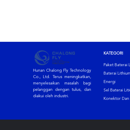
KATEGORI
Paket Baterai 
Hunan Chalong Fly Technology
Baterai Lithi
Co., Ltd. Terus meningkatkan,
Energi
menyelesaikan masalah bagi
pelanggan dengan tulus, dan
Sel Baterai Lit
diakui oleh industri.
Konektor Dan