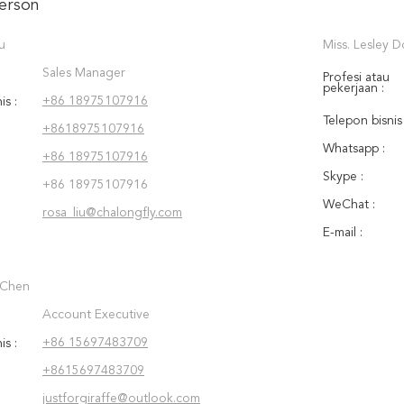
erson
u
Miss. Lesley 
Sales Manager
Profesi atau
pekerjaan :
+86 18975107916
is :
Telepon bisnis 
+8618975107916
Whatsapp :
+86 18975107916
Skype :
+86 18975107916
WeChat :
rosa_liu@chalongfly.com
E-mail :
c Chen
Account Executive
+86 15697483709
is :
+8615697483709
justforgiraffe@outlook.com