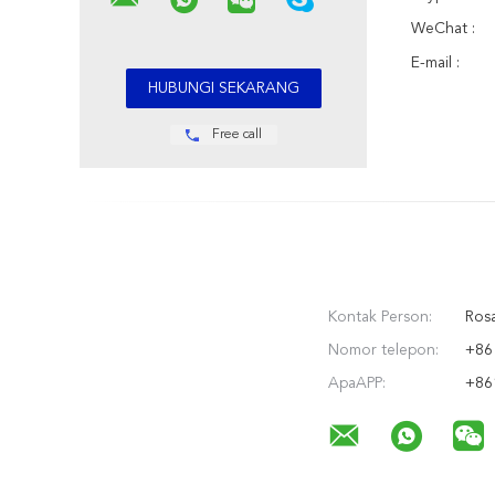
WeChat :
E-mail :
Free call
Kontak Person:
Rosa
Nomor telepon:
+86
ApaAPP:
+86