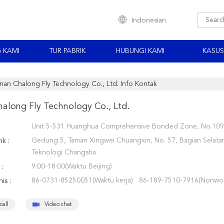
Indonesian
 KAMI
TUR PABRIK
HUBUNGI KAMI
KASUS
nan Chalong Fly Technology Co., Ltd. Info Kontak
along Fly Technology Co., Ltd.
Unit 5-531 Huanghua Comprehensive Bonded Zone, No.109 
Gedung 5, Taman Xingwei Chuangxin, No. 57, Bagian Selat
ik :
Teknologi Changsha
9:00-18:00(Waktu Beijing)
 :
86-0731-85250051(Waktu kerja) 86-189-7510-7916(Nonwor
is :
call
Video chat