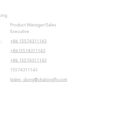
Dong
Product Manager/Sales
Executive
+86 15574311143
:
+8615574311143
+86 15574311143
15574311143
lesley_dong@chalongfly.com