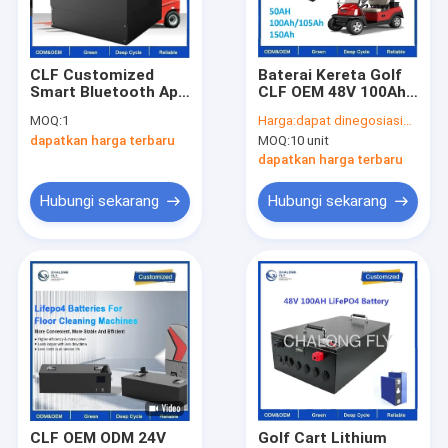
Tur Pabrik
Hubungi kami
CLF Customized
Baterai Kereta Golf
Smart Bluetooth App
CLF OEM 48V 100Ah
kasus
kelas A lifepo4 BMS
dengan Sel Baterai
MOQ:
1
Harga:
dapat dinegosiasikan
baterai listrik forklift
Lithium Grade A dan
dapatkan harga terbaru
MOQ:
10 unit
48v 80ah baterai
Umur Pakai 4000
Permintaan Penawaran
forklift 51.2v 500Ah
Siklus
dapatkan harga terbaru
Hubungi sekarang
Hubungi sekarang
Paket Baterai Litium EV
Baterai Lithium Penyimpanan Energi
Sel Baterai Litium
Konektor Dan Kabel Gelang
CLF OEM ODM 24V
Golf Cart Lithium