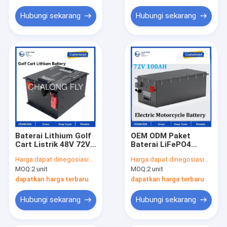
Perahu dan Kapal
Pesiar
Hubungi sekarang
Hubungi sekarang
Baterai Lithium Golf
OEM ODM Paket
Cart Listrik 48V 72V
Baterai LiFePO4
96V 50Ah 100Ah
150Ah IP67 Tahan Air
Harga:
dapat dinegosiasikan
Harga:
dapat dinegosiasikan
105Ah 150Ah Li Ion
6000 Siklus untuk
MOQ:
2 unit
MOQ:
2 unit
Lithium Battery
Kendaraan Listrik
LifePO4 Paket
UTV, ATV
dapatkan harga terbaru
dapatkan harga terbaru
Baterai Sepeda
Motor Roda Tiga
Hubungi sekarang
Hubungi sekarang
Listrik