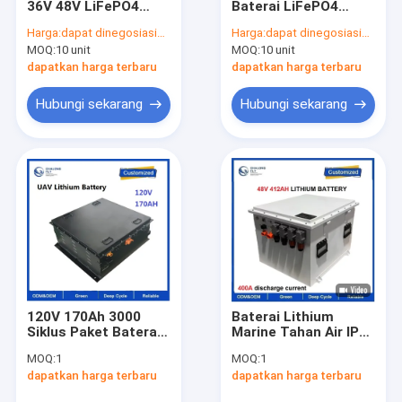
36V 48V LiFePO4
Baterai LiFePO4
Lithium Iron Battery
Baterai 40Ah 50Ah
Harga:
dapat dinegosiasikan
Harga:
dapat dinegosiasikan
Packs Mesin
60Ah 100Ah 300Ah
MOQ:
10 unit
MOQ:
10 unit
Pembersih Lantai
36V 48V 60V 72V
Golf Cart Mobil
Hidup Siklus Lebih
dapatkan harga terbaru
dapatkan harga terbaru
dengan BMS Charger
dari 4000 Siklus
Hubungi sekarang
Hubungi sekarang
120V 170Ah 3000
Baterai Lithium
Siklus Paket Baterai
Marine Tahan Air IP67
LiFePO4 untuk
dengan Umur Siklus
MOQ:
1
MOQ:
1
Kendaraan Tanpa
3000+ dan Tegangan
dapatkan harga terbaru
dapatkan harga terbaru
Awak
yang Dapat
Disesuaikan untuk