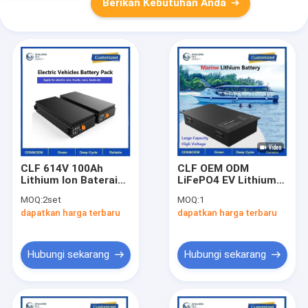
Berikan Kebutuhan Anda
CLF 614V 100Ah
CLF OEM ODM
Lithium Ion Baterai
LiFePO4 EV Lithium
EV Mobil Truk Perahu
Battery Pack
MOQ:
2set
MOQ:
1
Baterai 120KW Untuk
Waterproof 96V 120V
dapatkan harga terbaru
dapatkan harga terbaru
mengisi daya
360V 100ah 200Ah
Untuk Perahu Laut
Kapal EV Tegangan
Tinggi
Hubungi sekarang
Hubungi sekarang