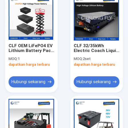
CLF OEM LiFePO4 EV
CLF 32/35kWh
Lithium Battery Pack
Electric Coach Liquid
96V 120V 360V 100ah
Cooling Lithium
MOQ:
1
MOQ:
2set
200Ah Baterai
Battery Packs
dapatkan harga terbaru
dapatkan harga terbaru
tegangan tinggi
LiFePO4 Untuk
untuk truk kendaraan
Perahu Listrik Mobil
berkecepatan rendah
Bus Truk
Hubungi sekarang
Hubungi sekarang
Rumah
Produk
Tentang kami