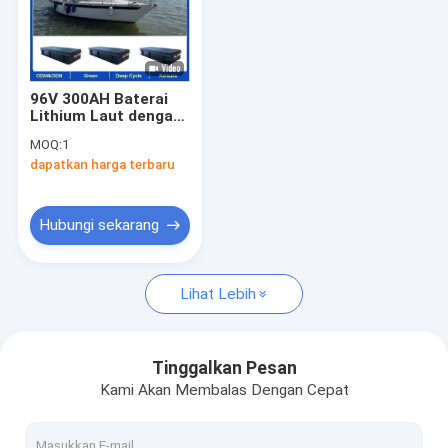
96V 300AH Baterai
Lithium Laut dengan
IP67 Waterproof dan
MOQ:
1
Case Baja Rinsless
dapatkan harga terbaru
untuk Perahu Listrik
Hubungi sekarang
Lihat Lebih
Tinggalkan Pesan
Kami Akan Membalas Dengan Cepat