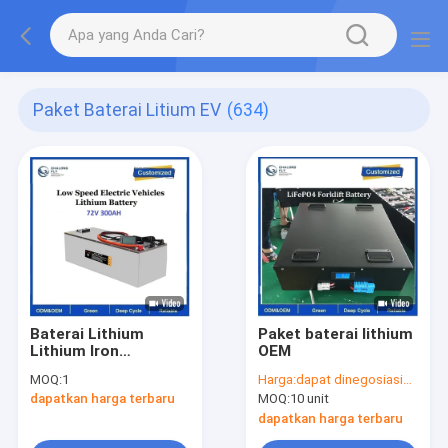
Paket Baterai Litium EV
(634)
Baterai Lithium
Paket baterai lithium
Lithium Iron
OEM
Phosphate 72V
MOQ:
1
Harga:
dapat dinegosiasikan
dapatkan harga terbaru
MOQ:
10 unit
dapatkan harga terbaru