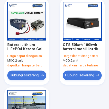
Baterai Lithium
CTS 50kwh 100kwh
LiFePO4 Kereta Golf
baterai mobil listrik
48V 105Ah 60V 150ah
EV Li Ion LiFePO4
Harga:
dapat dinegosiasikan
Harga:
dapat dinegosiasikan
untuk Becak Listrik
baterai untuk mobil,
MOQ:
2 unit
MOQ:
2 unit
614V 100kwh baterai
mobil EV kendaraan
dapatkan harga terbaru
dapatkan harga terbaru
listrik
Hubungi sekarang
Hubungi sekarang