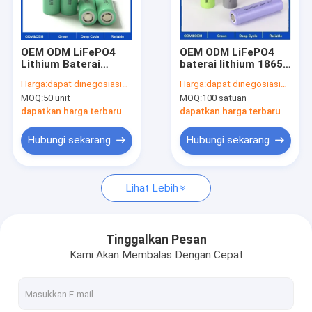
Tur Pabrik
Hubungi kami
OEM ODM LiFePO4
OEM ODM LiFePO4
Lithium Baterai
baterai lithium 18650
kasus
18650 3.2V 3.7V
Baterai Sel
Harga:
dapat dinegosiasikan
Harga:
dapat dinegosiasikan
2500mah untuk
Disesuaikan
MOQ:
50 unit
MOQ:
100 satuan
sepeda listrik mobil
Pengiriman cepat
Permintaan Penawaran
golf baterai lithium
Lokal Gudang paket
dapatkan harga terbaru
dapatkan harga terbaru
baterai lithium
Hubungi sekarang
Hubungi sekarang
Paket Baterai Litium EV
Lihat Lebih
Baterai Lithium Penyimpanan Energi
Sel Baterai Litium
Tinggalkan Pesan
Kami Akan Membalas Dengan Cepat
Konektor Dan Kabel Gelang