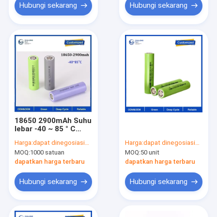
Grosir
Hubungi sekarang
Hubungi sekarang
18650 2900mAh Suhu
lebar -40 ~ 85 ° C
Baterai besi lithium
Harga:
dapat dinegosiasikan
Harga:
dapat dinegosiasikan
berlaku untuk
MOQ:
1000 satuan
MOQ:
50 unit
pasokan listrik
militer Paket baterai
dapatkan harga terbaru
dapatkan harga terbaru
lithium
Hubungi sekarang
Hubungi sekarang