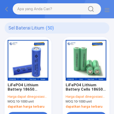
Sel Baterai Litium
(50)
LiFePO4 Lithium
LiFePO4 Lithium
Battery 18650
Battery Cells 18650
Battery Cell 3.7V
Custom
Harga:
dapat dinegosiasikan
Harga:
dapat dinegosiasikan
2000mah 2600mah
Rechargeable 3.7V
MOQ:
10-1000 unit
MOQ:
10-1000 unit
3400mah 3600mah
2000mah 2200mah
Baterai Li-Ion OEM
3000mah 3600mah
dapatkan harga terbaru
dapatkan harga terbaru
ODM dapat diisi ulang
Kapasitas Tinggi