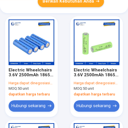
Berikan Kebutuhan Anda
Electric Wheelchairs
Electric Wheelchairs
3.6V 2500mAh 18650
3.6V 2500mAh 18650
LiFePO4 Lithium
LiFePO4 Lithium
Harga:
dapat dinegosiasikan
Harga:
dapat dinegosiasikan
Battery untuk Golf
Battery untuk Golf
MOQ:
50 unit
MOQ:
50 unit
Cart dan Sepeda
Cart dan Sepeda
Listrik
Listrik
dapatkan harga terbaru
dapatkan harga terbaru
Hubungi sekarang
Hubungi sekarang