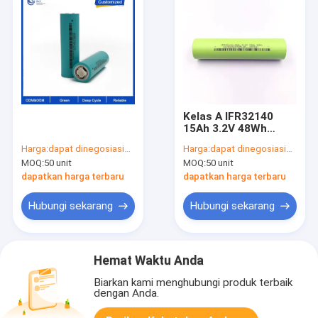
Kelas A IFR32140
15Ah 3.2V 48Wh
Baterai Lithium Isi
Harga:
dapat dinegosiasikan
Harga:
dapat dinegosiasikan
Ulang LiFePO4 32140
MOQ:
50 unit
MOQ:
50 unit
15000mAh Fosfat
32140 Baterai
dapatkan harga terbaru
dapatkan harga terbaru
Lithium Ion
Hubungi sekarang
Hubungi sekarang
Hemat Waktu Anda
Biarkan kami menghubungi produk terbaik
dengan Anda.