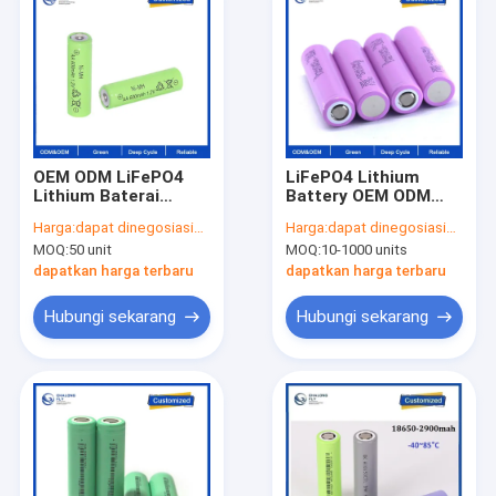
OEM ODM LiFePO4
LiFePO4 Lithium
Lithium Baterai
Battery OEM ODM
18650 3.2V 3.7V
3.7V 2200mah
Harga:
dapat dinegosiasikan
Harga:
dapat dinegosiasikan
2500mah untuk
2400mah 2600mah
MOQ:
50 unit
MOQ:
10-1000 units
sepeda listrik mobil
3000mah 18650
golf baterai lithium
3600mah Baterai Li-
dapatkan harga terbaru
dapatkan harga terbaru
ion Baterai isi ulang
Hubungi sekarang
Hubungi sekarang
Rumah
Produk
Tentang kami