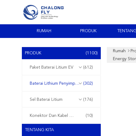
RUMAH
PRODUK
TENTANG
Rumah
Pr
PRODUK
(1100)
Energy Stor
Paket Baterai Litium EV
(612)
Baterai Lithium Penyimpanan Energi
(302)
Sel Baterai Litium
(176)
Konektor Dan Kabel Gelang
(10)
TENTANG KITA