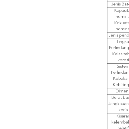
Jenis Bat
Kapasit
nomina
Kekuat
nomina
Jenis pend
Tingka
Perlindung
Kelas ta
korosi
Siste
Perlindu
Kebakar
Kebisin
Dimens
Berat ba
Jangkauan
kerja
Kisara
kelemba
relatif