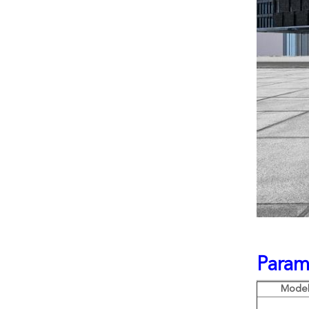
Param
Mode