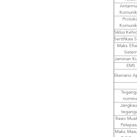
Antarmu
Komunik
Protok
Komunik
Siklus Keh
Sertifikasi 
Maks. Efis
Siste
Jaminan Ku
EMS
Skenario Ap
Tegang
nomina
Jangkau
tegang
Rasio Mua
Pelepas
Maks. Mas