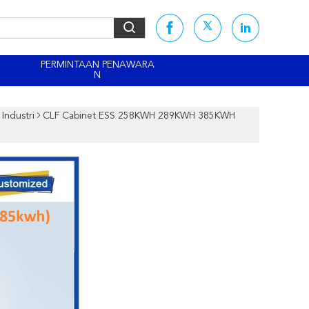
PERMINTAAN PENAWARA
N
Industri
CLF Cabinet ESS 258KWH 289KWH 385KWH