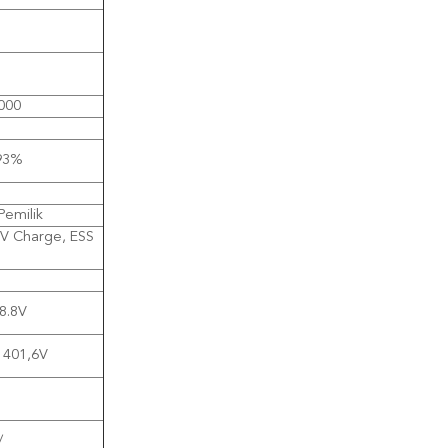
000
93%
Pemilik
 EV Charge, ESS
8.8V
1401,6V
/