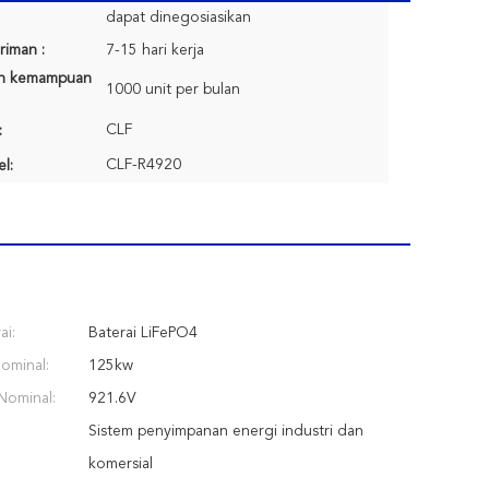
dapat dinegosiasikan
riman :
7-15 hari kerja
n kemampuan
1000 unit per bulan
CLF
:
CLF-R4920
l:
ai:
Baterai LiFePO4
ominal:
125kw
Nominal:
921.6V
Sistem penyimpanan energi industri dan
komersial