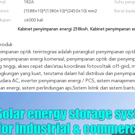
nal:
182A
Suhu peny
inet:
(1588±10)*(1380±10)*(2450±10) mm2
Berat bada
dupan:
≥6000 kali
Kabinet penyimpanan energi 258kwh
,
Kabinet penyimpanan e
Produk
impanan optik terintegrasi adalah perangkat penyimpanan opti
penyimpanan energi komersial, penyimpanan optik dan penyimpa
g tinggi, akses cepat dan/atau koordinasi fotovoltaik off-grid,
ingkungan yang kuat, terutama dalam hal distribusi dan penyimpa
udara AC, inverter penyimpanan energi / PCS, sistem manajemen b
n energi, sistem perlindungan api,Sistem listrik dan sistem bant