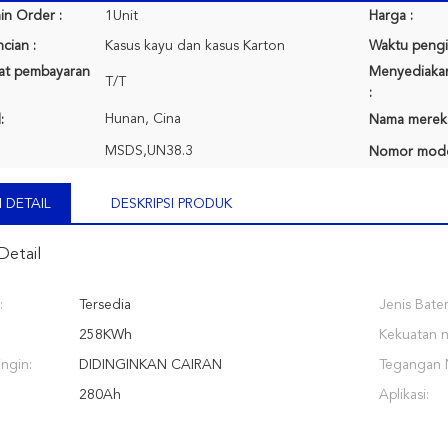
in Order :
1Unit
Harga :
cian :
Kasus kayu dan kasus Karton
Waktu pengi
rat pembayaran
Menyediaka
T/T
:
Hunan, Cina
:
Nama merek
MSDS,UN38.3
Nomor mode
 DETAIL
DESKRIPSI PRODUK
Detail
:
Tersedia
Jenis Bater
258KWh
Kekuatan n
ngin:
DIDINGINKAN CAIRAN
Tegangan 
280Ah
Aplikasi: