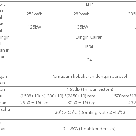
erai
LFP
as
258kWh
289kWh
38
l
an
125kW
135kW
l
ingin
Dingin Cairan
t
IP54
an IP
han
C4
m
ngan
Pemadam kebakaran dengan aerosol
an
gan
< 65dB (1m dari Sistem)
i
(1588±10) *(1380±10) *(2450±10) mm
1578mm*1
dan
2950 ± 150 kg
3050 ± 150 kg
≤ 3
 suhu
-30°C~55°C (Derating Ketika>45°C)
n
ban
0~ 95% (Tidak kondensasi)