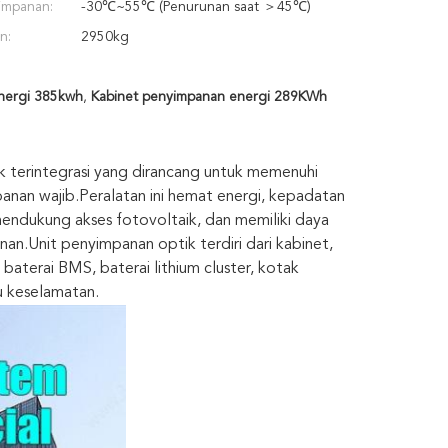
impanan:
-30℃~55℃ (Penurunan saat ＞45℃)
n:
2950kg
nergi 385kwh
,
Kabinet penyimpanan energi 289KWh
k terintegrasi yang dirancang untuk memenuhi
nan wajib.Peralatan ini hemat energi, kepadatan
 mendukung akses fotovoltaik, dan memiliki daya
nan.Unit penyimpanan optik terdiri dari kabinet,
aterai BMS, baterai lithium cluster, kotak
u keselamatan.