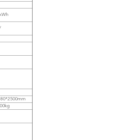
5kWh
/
380*2500mm
900kg