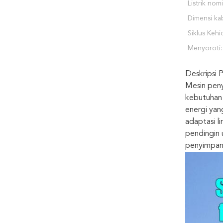
Listrik nomi
Dimensi kab
Siklus Kehi
Menyoroti:
Deskripsi 
Mesin peny
kebutuhan 
energi yan
adaptasi l
pendingin 
penyimpana