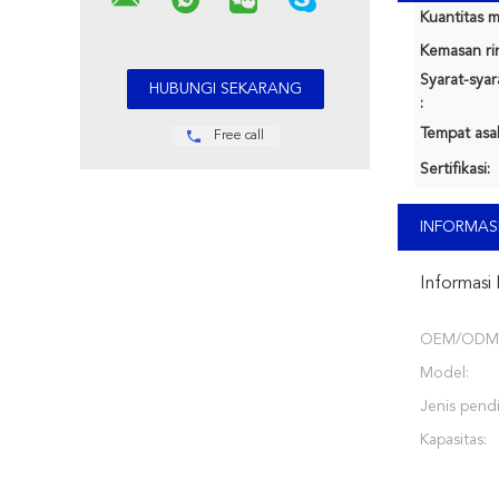
Kuantitas m
Kemasan rin
Syarat-sya
:
Tempat asal
Free call
Sertifikasi:
INFORMASI
Informasi 
OEM/ODM
Model:
Jenis pendi
Kapasitas: