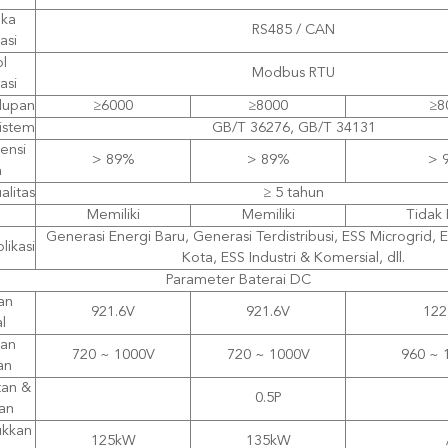
ka
RS485 / CAN
asi
ol
Modbus RTU
asi
idupan
≥6000
≥8000
≥8
Sistem
GB/T 36276, GB/T 34131
iensi
> 89%
> 89%
> 
m
alitas
≥ 5 tahun
Memiliki
Memiliki
Tidak 
Generasi Energi Baru, Generasi Terdistribusi, ESS Microgrid,
likasi
Kota, ESS Industri & Komersial, dll.
Parameter Baterai DC
an
921.6V
921.6V
122
l
an
720 ~ 1000V
720 ~ 1000V
960 ~ 
an
tan &
0.5P
an
ukkan
125kW
135kW