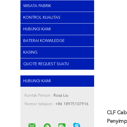
WISATA PABRIK
KONTROL KUALITAS
HUBUNGI KAMI
BATERAI KONWLEDGE
KASING
QUOTE REQUEST SUATU
HUBUNGI KAMI
Kontak Person :
Rosa Liu
Nomor telepon :
+86 18975107916
CLF Cab
Penyimp