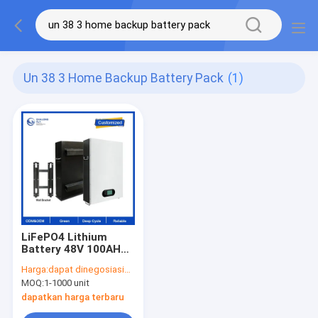
Un 38 3 Home Backup Battery Pack
(1)
LiFePO4 Lithium
Battery 48V 100AH
200AH 300AH Home
Harga:
dapat dinegosiasikan
Backup Lithium Ion
MOQ:
1-1000 unit
Battery Packs
Baterai penyimpanan
dapatkan harga terbaru
energi surya khusus