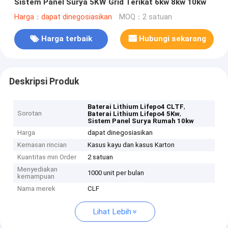
Sistem Panel Surya 5KW Grid Terikat 6kw 8kw 10kw
Harga：dapat dinegosiasikan
MOQ：2 satuan
Harga terbaik
Hubungi sekarang
Deskripsi Produk
,
Baterai Lithium Lifepo4 CLTF
Sorotan
,
Baterai Lithium Lifepo4 5Kw
Sistem Panel Surya Rumah 10kw
Harga
dapat dinegosiasikan
Kemasan rincian
Kasus kayu dan kasus Karton
Kuantitas min Order
2 satuan
Menyediakan
1000 unit per bulan
kemampuan
Nama merek
CLF
Lihat Lebih