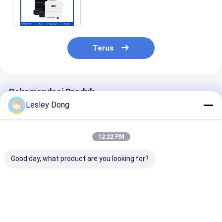
Surya 5KW Grid Terikat 6kw 8kw
10kw
Terus
Rekomendasi Produk
Lesley Dong
12:22 PM
Good day, what product are you looking for?
Lithium IP65 Tesla
Tesla Lifepo4
Sistem Penyi
Home Battery Pack
Powerwall 48v200ah
Baterai Solar
LFP Waterproof 48V
Lithium Ion Baterai
Lithium 12V 3
200Ah Untuk Off
Surya Rumah Deep
LiFePO4 384W
Grid Inverter Solar
Cycle 10KWH Tata
Baterai lithiu
Harga terbaik
Harga terbaik
Harga terb