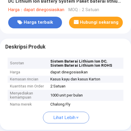
DC Lithium Ion Battery System Paket baterai lithium
yang disesuaikan
Harga：dapat dinegosiasikan
MOQ：2 Satuan
Harga terbaik
Hubungi sekarang
Deskripsi Produk
,
Sistem Baterai Lithium Ion DC
Sorotan
Sistem Baterai Lithium Ion ROHS
Harga
dapat dinegosiasikan
Kemasan rincian
Kasus kayu dan kasus Karton
Kuantitas min Order
2 Satuan
Menyediakan
1000 unit per bulan
kemampuan
Nama merek
Chalong Fly
Lihat Lebih