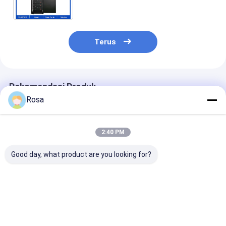
lithium yang disesuaikan
Terus
Rekomendasi Produk
Rosa
2:40 PM
Good day, what product are you looking for?
Lithium IP65 Tesla
Tesla Lifepo4
Sistem Penyi
Home Battery Pack
Powerwall 48v200ah
Baterai Solar
LFP Waterproof 48V
Lithium Ion Baterai
Lithium 12V 3
200Ah Untuk Off
Surya Rumah Deep
LiFePO4 384W
Grid Inverter Solar
Cycle 10KWH Tata
Baterai lithiu
Harga terbaik
Harga terbaik
Harga terb
system lifepo4
Surya baterai
lifepo4 isi ula