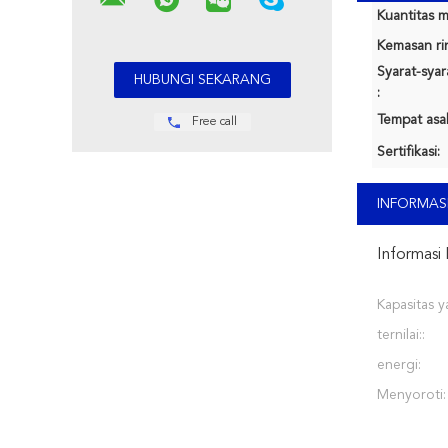
Kuantitas m
Kemasan rin
Syarat-sya
:
Tempat asal
Free call
Sertifikasi:
INFORMASI
Informasi 
Kapasitas 
ternilai::
energi:
Menyoroti: