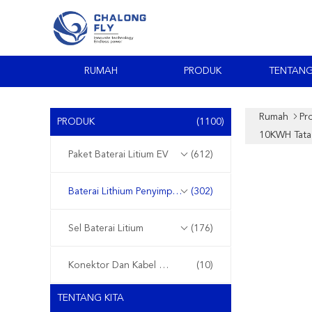
RUMAH
PRODUK
TENTANG
Rumah
Pr
PRODUK
(1100)
10KWH Tata 
Paket Baterai Litium EV
(612)
Baterai Lithium Penyimpanan Energi
(302)
Sel Baterai Litium
(176)
Konektor Dan Kabel Gelang
(10)
TENTANG KITA