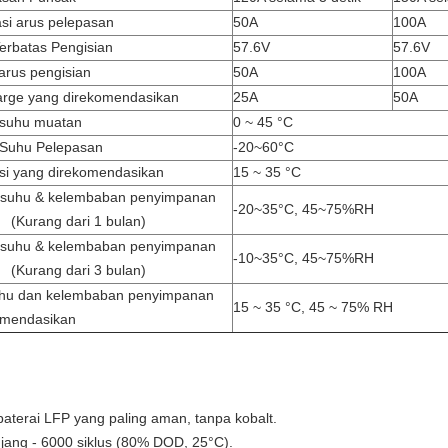
i arus pelepasan
50A
100A
erbatas Pengisian
57.6V
57.6V
rus pengisian
50A
100A
arge yang direkomendasikan
25A
50A
suhu muatan
0 ~ 45 °C
Suhu Pelepasan
-20~60°C
si yang direkomendasikan
15 ~ 35 °C
 suhu & kelembaban penyimpanan
-20~35°C, 45~75%RH
(Kurang dari 1 bulan)
 suhu & kelembaban penyimpanan
-10~35°C, 45~75%RH
(Kurang dari 3 bulan)
hu dan kelembaban penyimpanan
15 ~ 35 °C, 45 ~ 75% RH
omendasikan
baterai LFP yang paling aman, tanpa kobalt.
jang - 6000 siklus (80% DOD, 25°C).