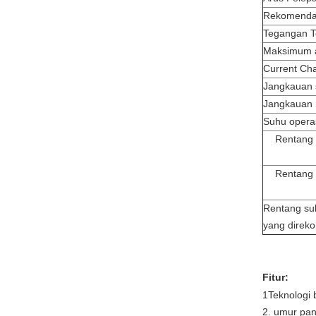
Rekomendas
Tegangan T
Maksimum a
Current Ch
Jangkauan 
Jangkauan 
Suhu opera
Rentang
Rentang
Rentang su
yang direk
Fitur:
1Teknologi 
2. umur pan