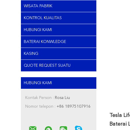
WISATA PABRIK
KONTROL KUALITAS
HUBUNGI KAMI
BATERAI KONWLEDGE
KASING
QUOTE REQUEST SUATU
HUBUNGI KAMI
Kontak Person :
Rosa Liu
Nomor telepon :
+86 18975107916
Tesla L
Baterai 