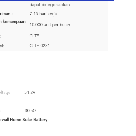
dapat dinegosiasikan
riman :
7-15 hari kerja
n kemampuan
10.000 unit per bulan
CLTF
:
CLTF-0231
l:
ltage:
51.2V
:
30mΩ
rwall Home Solar Battery
,