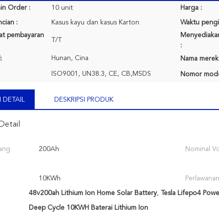
in Order :
10 unit
Harga :
cian :
Kasus kayu dan kasus Karton
Waktu pengi
rat pembayaran
Menyediaka
T/T
:
Hunan, Cina
:
Nama merek
ISO9001, UN38.3, CE, CB,MSDS
Nomor mode
 DETAIL
DESKRIPSI PRODUK
Detail
yang
200Ah
Nominal Vo
10KWh
Perlawanan
48v200ah Lithium Ion Home Solar Battery
,
Tesla Lifepo4 Powe
Deep Cycle 10KWH Baterai Lithium Ion