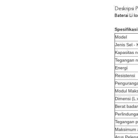
Deskripsi 
Baterai Li 
Spesifikasi
Model
Jenis Sel - 
Kapasitas 
Tegangan n
Energi
Resistensi
Penguranga
Modul Maks
Dimensi (L 
Berat bada
Perlindung
Tegangan p
Maksimum a
Arus Pelep