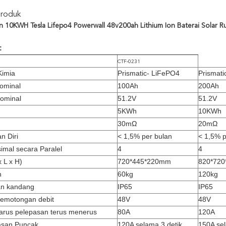
Produk
Ion 10KWH Tesla Lifepo4 Powerwall 48v200ah Lithium Ion Baterai Solar 
:
CTF-0231
Kimia
Prismatic- LiFePO4
Prismati
nominal
100Ah
200Ah
ominal
51.2V
51.2V
5KWh
10KWh
30mΩ
20mΩ
n Diri
< 1,5% per bulan
< 1,5% p
imal secara Paralel
4
4
x L x H)
720*445*220mm
820*72
n
60kg
120kg
an kandang
IP65
IP65
emotongan debit
48V
48V
rus pelepasan terus menerus
80A
120A
asan Puncak
120A selama 3 detik
150A sel