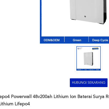
HUBUNGI SEKARANG
ifepo4 Powerwall 48v200ah Lithium Ion Baterai Sury
Lithium Lifepo4