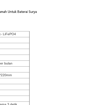
Rumah Untuk Baterai Surya
c- LiFePO4
er bulan
0*220mm
ama 3 detik