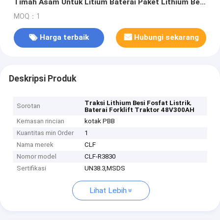
Timah Asam Untuk Litium Baterai Paket Lithium Besi
Lithium Fosfat Traksi
MOQ：1
Harga terbaik
Hubungi sekarang
Deskripsi Produk
,
Traksi Lithium Besi Fosfat Listrik
Sorotan
Baterai Forklift Traktor 48V300AH
Kemasan rincian
kotak PBB
Kuantitas min Order
1
Nama merek
CLF
Nomor model
CLF-R3830
Sertifikasi
UN38.3,MSDS
Lihat Lebih