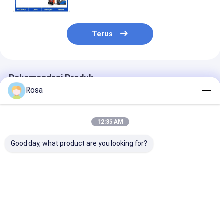
Terus
Rekomendasi Produk
Rosa
12:36 AM
Good day, what product are you looking for?
80Ah 40Ah 60Ah
48V EV Lithium
OEM ODM IP6
100Ah 120Ah
Battery Packaging
Tahan Air Pak
Kapasitas Nominal
LiFePO4 LFP Cells
Baterai Lithiu
Opsional Paket
Prismatic 18650
dengan Komun
Baterai Kendaraan
21700 Solusi tipe
RS485 | Batera
Harga terbaik
Harga terbaik
Harga terb
Listrik Dilengkapi
baterai silinder
LiFePO4 BMS 
dengan Komunikasi
untuk kendaraan
80A 100A untu