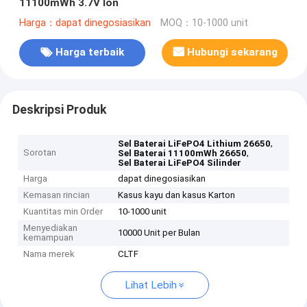
11100mWh 3.7V Ion
Harga：dapat dinegosiasikan
MOQ：10-1000 unit
Harga terbaik
Hubungi sekarang
Deskripsi Produk
,
Sel Baterai LiFePO4 Lithium 26650
Sorotan
,
Sel Baterai 11100mWh 26650
Sel Baterai LiFePO4 Silinder
Harga
dapat dinegosiasikan
Kemasan rincian
Kasus kayu dan kasus Karton
Kuantitas min Order
10-1000 unit
Menyediakan
10000 Unit per Bulan
kemampuan
Nama merek
CLTF
Lihat Lebih