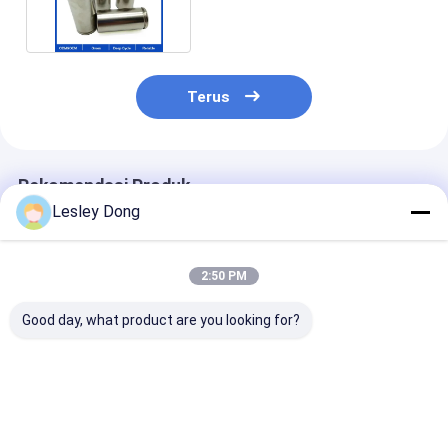
11100mWh 3.7V Ion
Terus
Rekomendasi Produk
Lesley Dong
2:50 PM
Good day, what product are you looking for?
CLF Apexium Catl
Sodium Na Ion
Baterai Kelas A EU
US Stock Kelas A
Sodium Na Akku
Harga terbaik