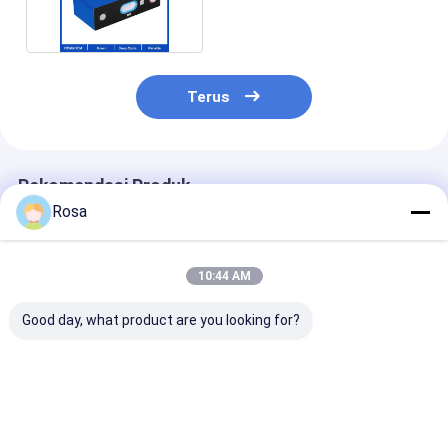
234AH Untuk EV
Terus
Rekomendasi Produk
Rosa
10:44 AM
Good day, what product are you looking for?
CLF Apexium Catl
Sodium Na Ion
Baterai Kelas A EU
US Stock Kelas A
Sodium Na Akku
Harga terbaik