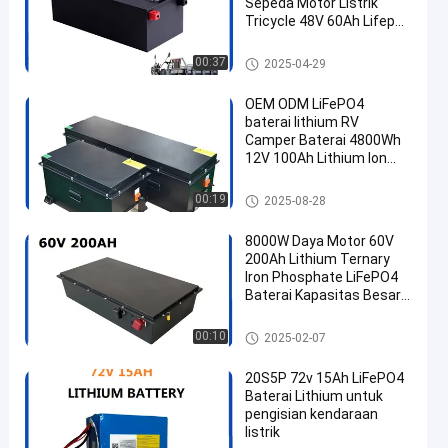
Sepeda Motor Listrik
Tricycle 48V 60Ah Lifepo4
Baterai Mobil Riksha
Listrik
Electric Motorcycle Battery
00:37
2025-04-29
OEM ODM LiFePO4
baterai lithium RV
Camper Baterai 4800Wh
12V 100Ah Lithium Ion
Baterai Paket baterai
lithium yang disesuaikan
Energy Storage Lithium Batter
00:19
2025-08-28
y
8000W Daya Motor 60V
200Ah Lithium Ternary
Iron Phosphate LiFePO4
Baterai Kapasitas Besar
untuk Bus Forklift Listrik
Truk Bus Logistik
Electric Motorcycle Battery
00:10
2025-02-07
20S5P 72v 15Ah LiFePO4
Baterai Lithium untuk
pengisian kendaraan
listrik