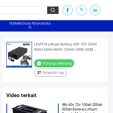
PERMINTAAN PENAWARA
N
LiFePO4 Lithium Battery 60V 72V 30AH
40AH 60AH 80AH 120AH OEM ODM
Lithium Battery Packs Untuk E-
Bike/Motorcycle/Wheelchair
Hubungi sekarang
Belajarlah lagi
Video terkait
48v 60v 72v 100ah 200ah
300ah Baterai Lithium